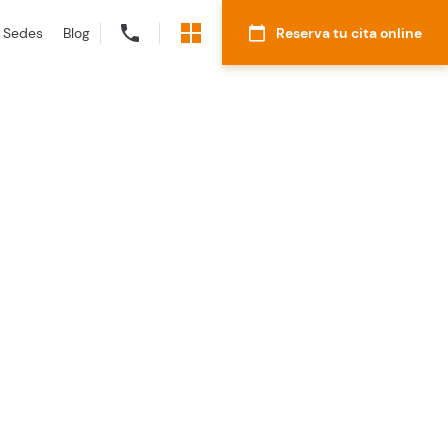
Sedes
Blog
Reserva tu cita online
DNI:
prueba
Teléfono:
prueba
Correo electrónico:
prueba
Especialidad:
prueba