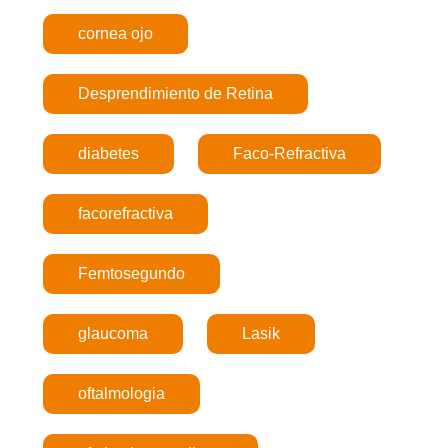
cornea ojo
Desprendimiento de Retina
diabetes
Faco-Refractiva
facorefractiva
Femtosegundo
glaucoma
Lasik
oftalmologia