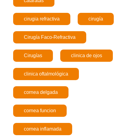
cataratas
cirugia refractiva
cirugía
Cirugía Faco-Refractiva
Cirugías
clinica de ojos
clinica oftalmológica
cornea delgada
cornea funcion
cornea inflamada