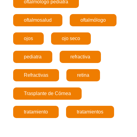
oftalmologo pediatra
oftalmosalud
oftalmólogo
ojos
ojo seco
pediatra
refractiva
Refractivas
retina
Trasplante de Córnea
tratamiento
tratamientos