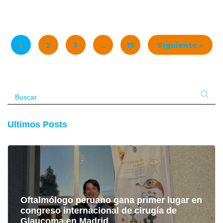
Oftalmo Salud
Noviembre
15, 2024
1
2
3
…
15
Siguiente »
Ultimos Posts
Oftalmólogo peruano gana primer lugar en
congreso internacional de cirugía de
Glaucoma en Madrid