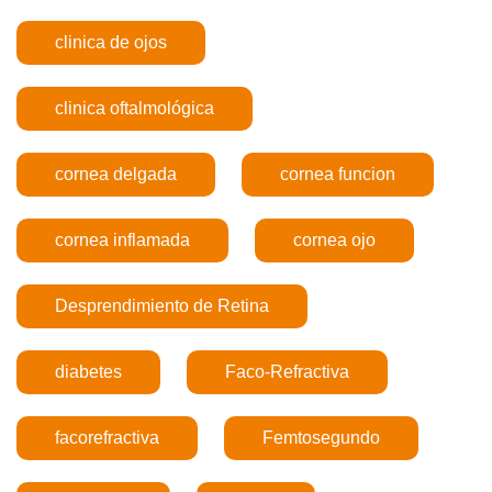
clinica de ojos
clinica oftalmológica
cornea delgada
cornea funcion
cornea inflamada
cornea ojo
Desprendimiento de Retina
diabetes
Faco-Refractiva
facorefractiva
Femtosegundo