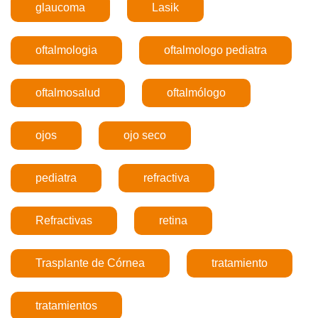
glaucoma
Lasik
oftalmologia
oftalmologo pediatra
oftalmosalud
oftalmólogo
ojos
ojo seco
pediatra
refractiva
Refractivas
retina
Trasplante de Córnea
tratamiento
tratamientos