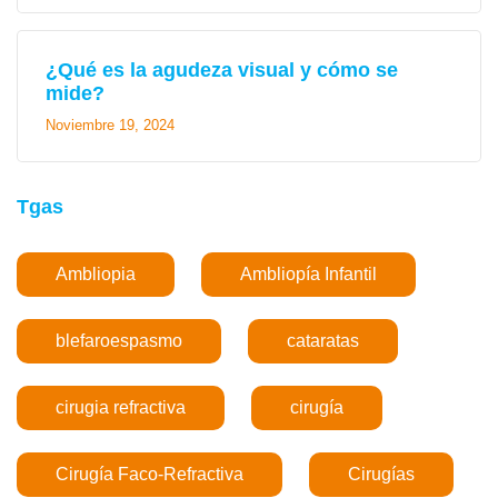
¿Qué es la agudeza visual y cómo se
mide?
Noviembre 19, 2024
Tgas
Ambliopia
Ambliopía Infantil
blefaroespasmo
cataratas
cirugia refractiva
cirugía
Cirugía Faco-Refractiva
Cirugías