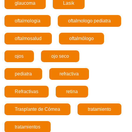
glaucoma
Lasik
oftalmologia
oftalmologo pediatra
oftalmosalud
oftalmólogo
ojos
ojo seco
pediatra
refractiva
Refractivas
retina
Trasplante de Córnea
tratamiento
tratamientos