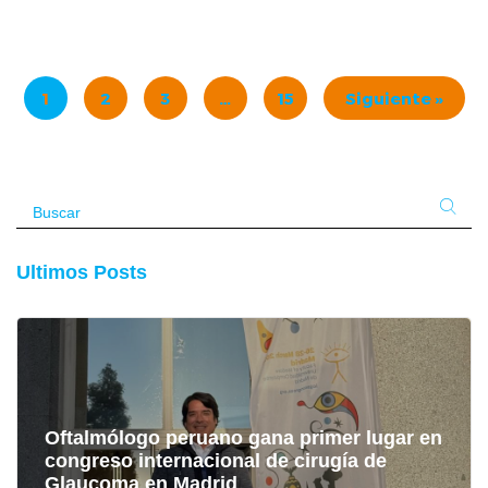
Oftalmo Salud
Noviembre
15, 2024
1
2
3
…
15
Siguiente »
Ultimos Posts
Oftalmólogo peruano gana primer lugar en
congreso internacional de cirugía de
Glaucoma en Madrid