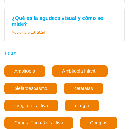
¿Qué es la agudeza visual y cómo se
mide?
Noviembre 19, 2024
Tgas
Ambliopia
Ambliopía Infantil
blefaroespasmo
cataratas
cirugia refractiva
cirugía
Cirugía Faco-Refractiva
Cirugías