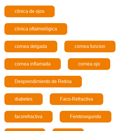
clinica de ojos
clinica oftalmológica
cornea delgada
cornea funcion
cornea inflamada
cornea ojo
Desprendimiento de Retina
diabetes
Faco-Refractiva
facorefractiva
Femtosegundo