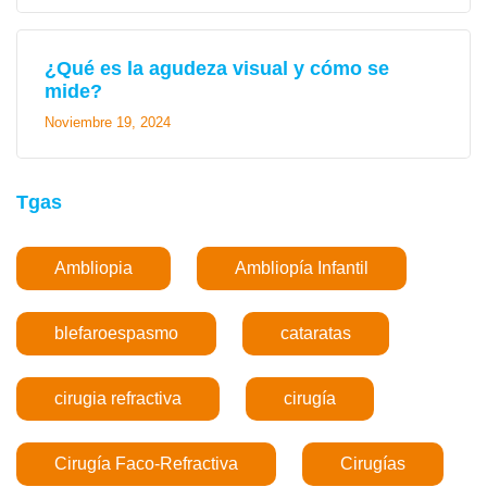
¿Qué es la agudeza visual y cómo se
mide?
Noviembre 19, 2024
Tgas
Ambliopia
Ambliopía Infantil
blefaroespasmo
cataratas
cirugia refractiva
cirugía
Cirugía Faco-Refractiva
Cirugías