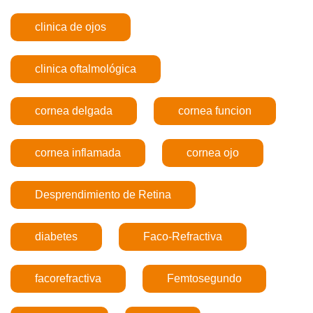
clinica de ojos
clinica oftalmológica
cornea delgada
cornea funcion
cornea inflamada
cornea ojo
Desprendimiento de Retina
diabetes
Faco-Refractiva
facorefractiva
Femtosegundo