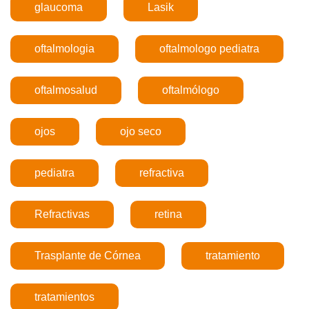
glaucoma
Lasik
oftalmologia
oftalmologo pediatra
oftalmosalud
oftalmólogo
ojos
ojo seco
pediatra
refractiva
Refractivas
retina
Trasplante de Córnea
tratamiento
tratamientos