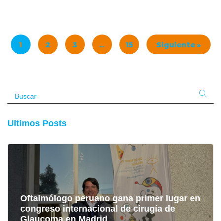
Oftalmo Salud
Noviembre
15, 2024
1
2
3
…
15
Siguiente »
Ultimos Posts
Oftalmólogo peruano gana primer lugar en
congreso internacional de cirugía de
Glaucoma en Madrid