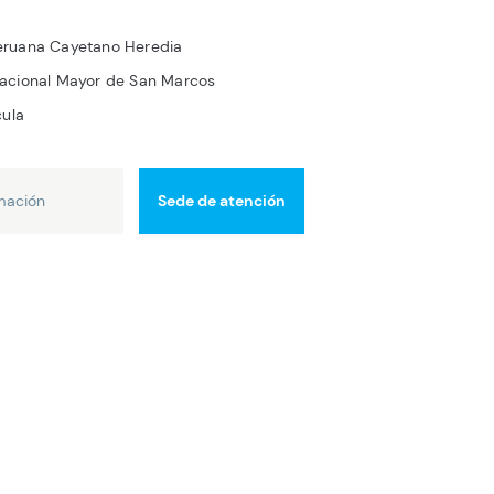
Peruana Cayetano Heredia
Nacional Mayor de San Marcos
cula
mación
Sede de atención