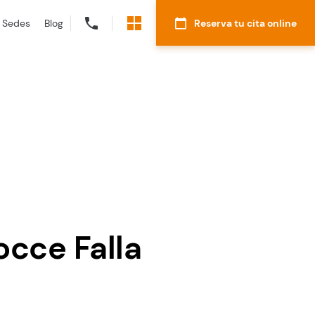
Sedes
Blog
Reserva tu cita online
occe Falla