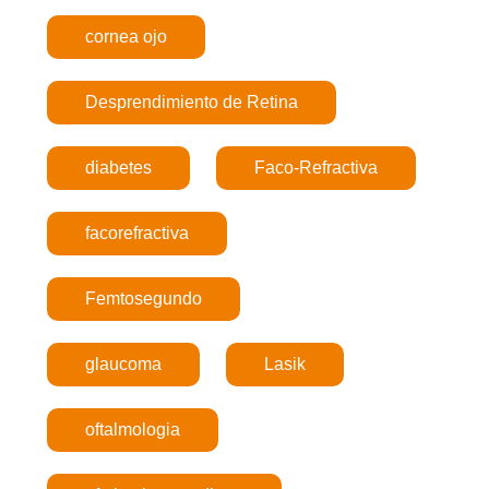
cornea ojo
Desprendimiento de Retina
diabetes
Faco-Refractiva
facorefractiva
Femtosegundo
glaucoma
Lasik
oftalmologia