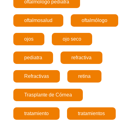
oftalmologo pediatra
oftalmosalud
oftalmólogo
ojos
ojo seco
pediatra
refractiva
Refractivas
retina
Trasplante de Córnea
tratamiento
tratamientos