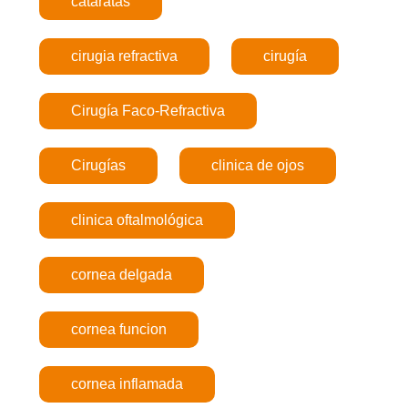
cataratas
cirugia refractiva
cirugía
Cirugía Faco-Refractiva
Cirugías
clinica de ojos
clinica oftalmológica
cornea delgada
cornea funcion
cornea inflamada