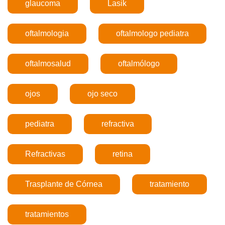
glaucoma
Lasik
oftalmologia
oftalmologo pediatra
oftalmosalud
oftalmólogo
ojos
ojo seco
pediatra
refractiva
Refractivas
retina
Trasplante de Córnea
tratamiento
tratamientos