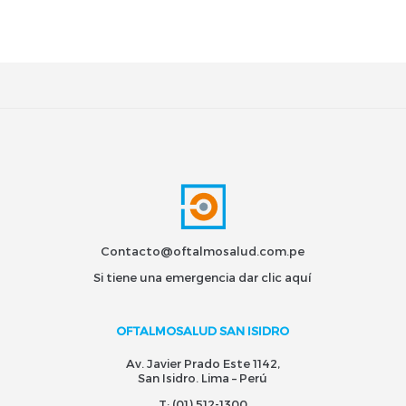
Contacto@oftalmosalud.com.pe
Si tiene una emergencia dar
clic aquí
OFTALMOSALUD SAN ISIDRO
Av. Javier Prado Este 1142,
San Isidro. Lima – Perú
T:
(01) 512-1300