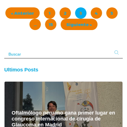
Agosto
23, 2024
« Anterior
1
2
3
4
5
…
15
Siguiente »
Ultimos Posts
Oftalmólogo peruano gana primer lugar en
congreso internacional de cirugía de
Glaucoma en Madrid