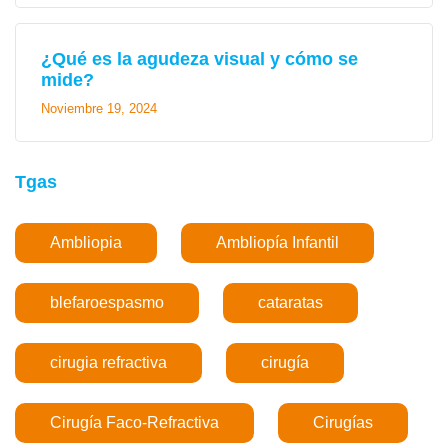
¿Qué es la agudeza visual y cómo se
mide?
Noviembre 19, 2024
Tgas
Ambliopia
Ambliopía Infantil
blefaroespasmo
cataratas
cirugia refractiva
cirugía
Cirugía Faco-Refractiva
Cirugías