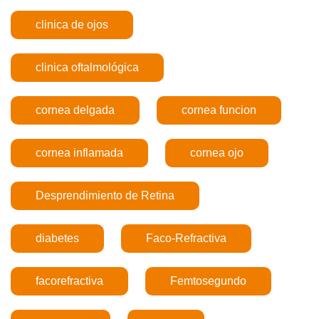
clinica de ojos
clinica oftalmológica
cornea delgada
cornea funcion
cornea inflamada
cornea ojo
Desprendimiento de Retina
diabetes
Faco-Refractiva
facorefractiva
Femtosegundo