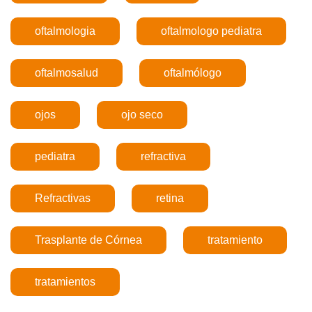
oftalmologia
oftalmologo pediatra
oftalmosalud
oftalmólogo
ojos
ojo seco
pediatra
refractiva
Refractivas
retina
Trasplante de Córnea
tratamiento
tratamientos