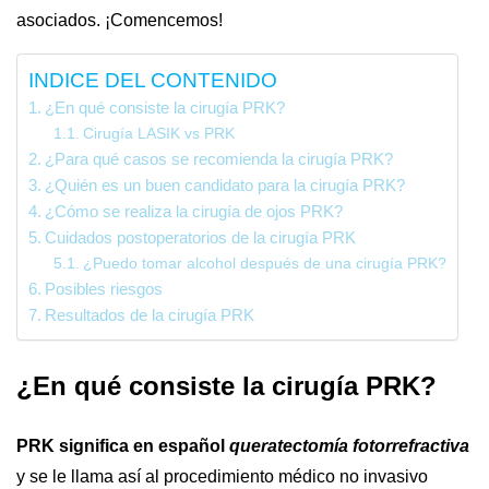
asociados. ¡Comencemos!
INDICE DEL CONTENIDO
¿En qué consiste la cirugía PRK?
Cirugía LASIK vs PRK
¿Para qué casos se recomienda la cirugía PRK?
¿Quién es un buen candidato para la cirugía PRK?
¿Cómo se realiza la cirugía de ojos PRK?
Cuidados postoperatorios de la cirugía PRK
¿Puedo tomar alcohol después de una cirugía PRK?
Posibles riesgos
Resultados de la cirugía PRK
¿En qué consiste la cirugía PRK?
PRK significa en español
queratectomía fotorrefractiva
y se le llama así al procedimiento médico no invasivo