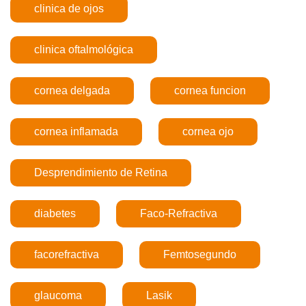
clinica de ojos
clinica oftalmológica
cornea delgada
cornea funcion
cornea inflamada
cornea ojo
Desprendimiento de Retina
diabetes
Faco-Refractiva
facorefractiva
Femtosegundo
glaucoma
Lasik