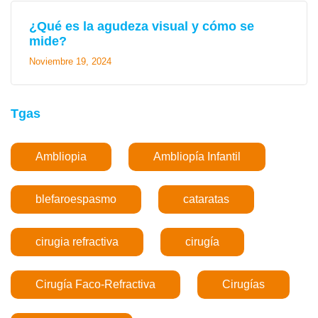
¿Qué es la agudeza visual y cómo se
mide?
Noviembre 19, 2024
Tgas
Ambliopia
Ambliopía Infantil
blefaroespasmo
cataratas
cirugia refractiva
cirugía
Cirugía Faco-Refractiva
Cirugías