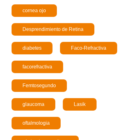
cornea ojo
Desprendimiento de Retina
diabetes
Faco-Refractiva
facorefractiva
Femtosegundo
glaucoma
Lasik
oftalmologia