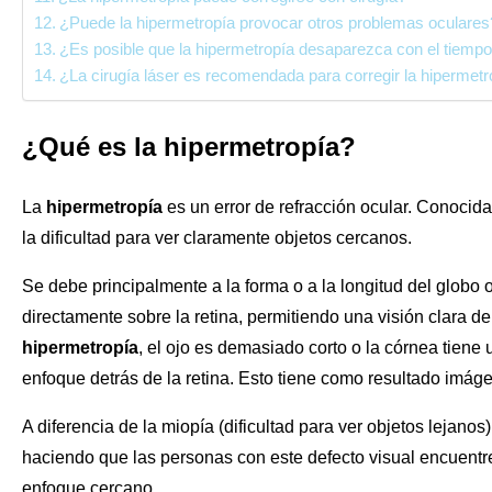
¿Puede la hipermetropía provocar otros problemas oculares
¿Es posible que la hipermetropía desaparezca con el tiemp
¿La cirugía láser es recomendada para corregir la hipermetr
¿Qué es la hipermetropía?
La
hipermetropía
es un error de refracción ocular. Conocid
la dificultad para ver claramente objetos cercanos.
Se debe principalmente a la forma o a la longitud del globo o
directamente sobre la retina, permitiendo una visión clara d
hipermetropía
, el ojo es demasiado corto o la córnea tiene 
enfoque detrás de la retina. Esto tiene como resultado imág
A diferencia de la miopía (dificultad para ver objetos lejano
haciendo que las personas con este defecto visual encuentren 
enfoque cercano.