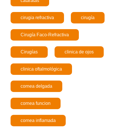
cataratas
cirugia refractiva
cirugía
Cirugía Faco-Refractiva
Cirugías
clinica de ojos
clinica oftalmológica
cornea delgada
cornea funcion
cornea inflamada