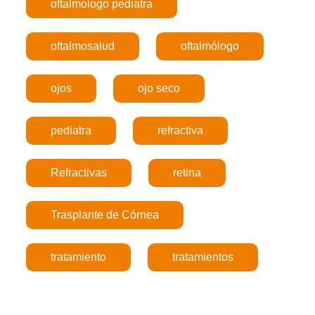
oftalmologo pediatra
oftalmosalud
oftalmólogo
ojos
ojo seco
pediatra
refractiva
Refractivas
retina
Trasplante de Córnea
tratamiento
tratamientos