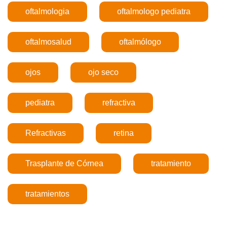
oftalmologia
oftalmologo pediatra
oftalmosalud
oftalmólogo
ojos
ojo seco
pediatra
refractiva
Refractivas
retina
Trasplante de Córnea
tratamiento
tratamientos