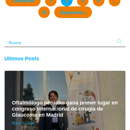
« Anterior
1
2
3
4
…
15
Siguiente »
Ultimos Posts
Oftalmólogo peruano gana primer lugar en
congreso internacional de cirugía de
Glaucoma en Madrid
Mayo 5, 2026