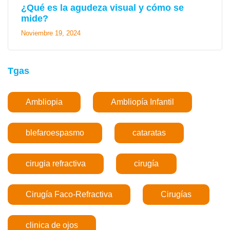
¿Qué es la agudeza visual y cómo se
mide?
Noviembre 19, 2024
Tgas
Ambliopia
Ambliopía Infantil
blefaroespasmo
cataratas
cirugia refractiva
cirugía
Cirugía Faco-Refractiva
Cirugías
clinica de ojos