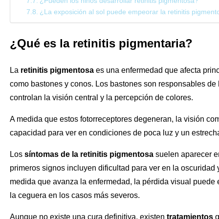
¿Pueden los niños desarrollar retinitis pigmentosa?
¿La exposición al sol puede empeorar la retinitis pigment
¿Qué es la retinitis pigmentaria?
La
retinitis pigmentosa
es una enfermedad que afecta prin
como bastones y conos. Los bastones son responsables de la 
controlan la visión central y la percepción de colores.
A medida que estos fotorreceptores degeneran, la visión co
capacidad para ver en condiciones de poca luz y un estrech
Los
síntomas de la retinitis pigmentosa
suelen aparecer en
primeros signos incluyen dificultad para ver en la oscuridad y 
medida que avanza la enfermedad, la pérdida visual puede em
la ceguera en los casos más severos.
Aunque no existe una cura definitiva, existen
tratamientos
q