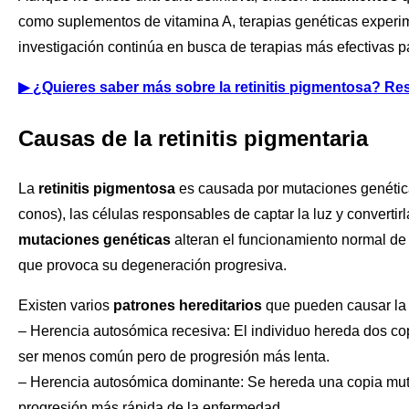
como suplementos de vitamina A, terapias genéticas experim
investigación continúa en busca de terapias más efectivas p
▶
¿Quieres saber más sobre la retinitis pigmentosa? Res
Causas
de la retinitis pigmentaria
La
retinitis pigmentosa
es causada por mutaciones genéticas
conos), las células responsables de captar la luz y converti
mutaciones genéticas
alteran el funcionamiento normal de 
que provoca su degeneración progresiva.
Existen varios
patrones hereditarios
que pueden causar l
– Herencia autosómica recesiva: El individuo hereda dos cop
ser menos común pero de progresión más lenta.
– Herencia autosómica dominante: Se hereda una copia muta
progresión más rápida de la enfermedad.