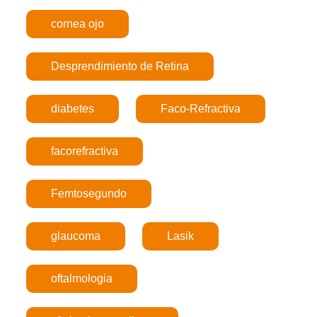
cornea ojo
Desprendimiento de Retina
diabetes
Faco-Refractiva
facorefractiva
Femtosegundo
glaucoma
Lasik
oftalmologia