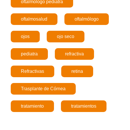
oftalmologo pediatra
oftalmosalud
oftalmólogo
ojos
ojo seco
pediatra
refractiva
Refractivas
retina
Trasplante de Córnea
tratamiento
tratamientos