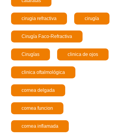
cataratas
cirugia refractiva
cirugía
Cirugía Faco-Refractiva
Cirugías
clinica de ojos
clinica oftalmológica
cornea delgada
cornea funcion
cornea inflamada