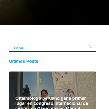
Ultimos Posts
Oftalmólogo peruano gana primer
lugar en congreso internacional de
cirugía de Glaucoma en Madrid