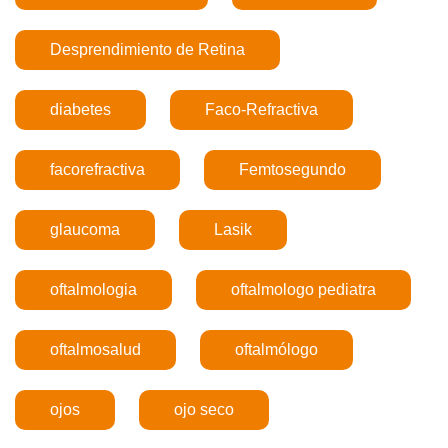
Desprendimiento de Retina
diabetes
Faco-Refractiva
facorefractiva
Femtosegundo
glaucoma
Lasik
oftalmologia
oftalmologo pediatra
oftalmosalud
oftalmólogo
ojos
ojo seco