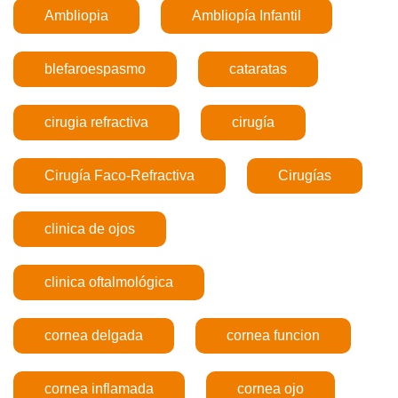
Ambliopia
Ambliopía Infantil
blefaroespasmo
cataratas
cirugia refractiva
cirugía
Cirugía Faco-Refractiva
Cirugías
clinica de ojos
clinica oftalmológica
cornea delgada
cornea funcion
cornea inflamada
cornea ojo