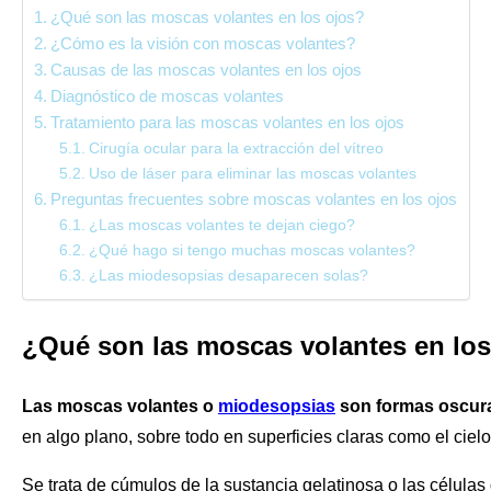
¿Qué son las moscas volantes en los ojos?
¿Cómo es la visión con moscas volantes?
Causas de las moscas volantes en los ojos
Diagnóstico de moscas volantes
Tratamiento para las moscas volantes en los ojos
Cirugía ocular para la extracción del vítreo
Uso de láser para eliminar las moscas volantes
Preguntas frecuentes sobre moscas volantes en los ojos
¿Las moscas volantes te dejan ciego?
¿Qué hago si tengo muchas moscas volantes?
¿Las miodesopsias desaparecen solas?
¿Qué son las moscas volantes en los
Las moscas volantes o
miodesopsias
son formas oscura
en algo plano, sobre todo en superficies claras como el cielo
Se trata de cúmulos de la sustancia gelatinosa o las células 