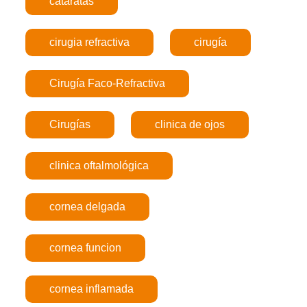
cataratas
cirugia refractiva
cirugía
Cirugía Faco-Refractiva
Cirugías
clinica de ojos
clinica oftalmológica
cornea delgada
cornea funcion
cornea inflamada