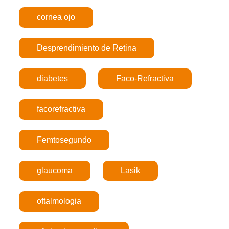
cornea ojo
Desprendimiento de Retina
diabetes
Faco-Refractiva
facorefractiva
Femtosegundo
glaucoma
Lasik
oftalmologia