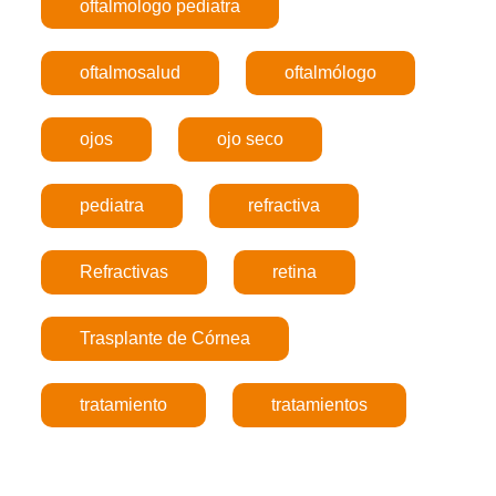
oftalmologo pediatra
oftalmosalud
oftalmólogo
ojos
ojo seco
pediatra
refractiva
Refractivas
retina
Trasplante de Córnea
tratamiento
tratamientos