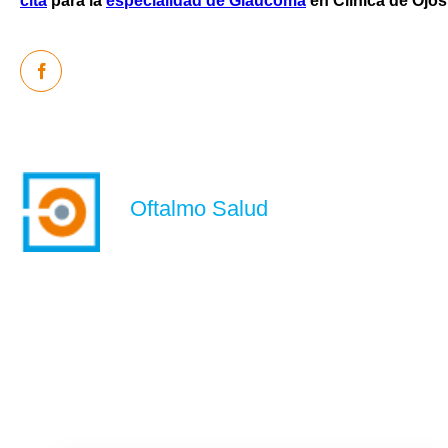
cita
para la
especialidad de Glaucoma
en Clínica de Ojo
Oftalmo Salud