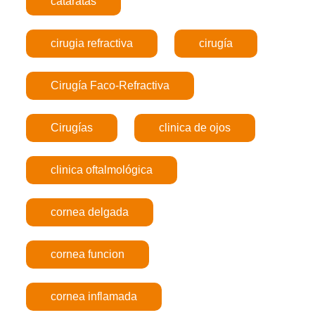
cataratas
cirugia refractiva
cirugía
Cirugía Faco-Refractiva
Cirugías
clinica de ojos
clinica oftalmológica
cornea delgada
cornea funcion
cornea inflamada