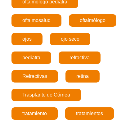
oftalmologo pediatra
oftalmosalud
oftalmólogo
ojos
ojo seco
pediatra
refractiva
Refractivas
retina
Trasplante de Córnea
tratamiento
tratamientos