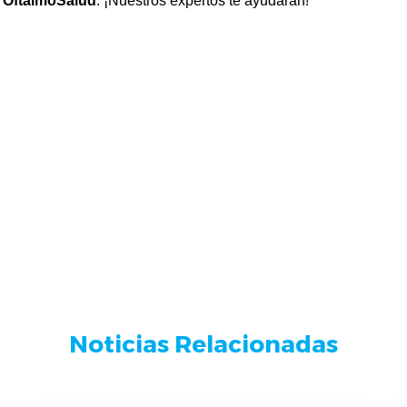
s OftalmoSalud
. ¡Nuestros expertos te ayudarán!
Noticias Relacionadas