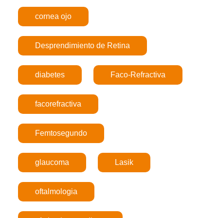
cornea ojo
Desprendimiento de Retina
diabetes
Faco-Refractiva
facorefractiva
Femtosegundo
glaucoma
Lasik
oftalmologia