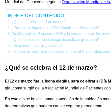
Mundial del Glaucoma según la
Organización Mundial de l
INDICE DEL CONTENIDO
¿Qué se celebra el 12 de marzo?
¿Por qué es importante el Día Mundial del Glaucoma?
Día Mundial del Glaucoma 2023 y la consciencia de las revis
¿Quiénes corren mayor riesgo de padecer glaucoma?
¿Es posible tratar el glaucoma?
¿Cuál es la mejor forma de conmemorar el Día del glaucoma
¿Qué se celebra el 12 de marzo?
El 12 de marzo fue la fecha elegida para celebrar el Día
glaucoma surgió de la Asociación Mundial de Pacientes co
En este día se busca llamar la atención de la población mu
degenerativas que pueden causar ceguera permanente.