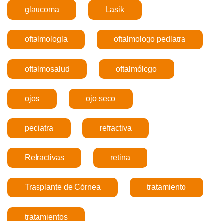
glaucoma
Lasik
oftalmologia
oftalmologo pediatra
oftalmosalud
oftalmólogo
ojos
ojo seco
pediatra
refractiva
Refractivas
retina
Trasplante de Córnea
tratamiento
tratamientos