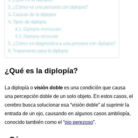
¿Cómo ve una persona con diplopía?
Causas de la diplopía
Tipos de diplopía
Diplopía monocular
Diplopía binocular
¿Cómo se diagnostica a una persona con diplopía?
Tratamiento para la diplopía
¿Qué es la diplopía?
La diplopía o
visión doble
es una condición que causa
una percepción doble de un solo objeto. En estos casos, el
cerebro busca solucionar esa “visión doble” al suprimir la
entrada de un ojo, causando en algunos casos ambliopía,
conocido también como el “
ojo perezoso
”.