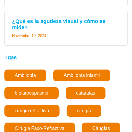
¿Qué es la agudeza visual y cómo se
mide?
Noviembre 19, 2024
Tgas
Ambliopia
Ambliopía Infantil
blefaroespasmo
cataratas
cirugia refractiva
cirugía
Cirugía Faco-Refractiva
Cirugías