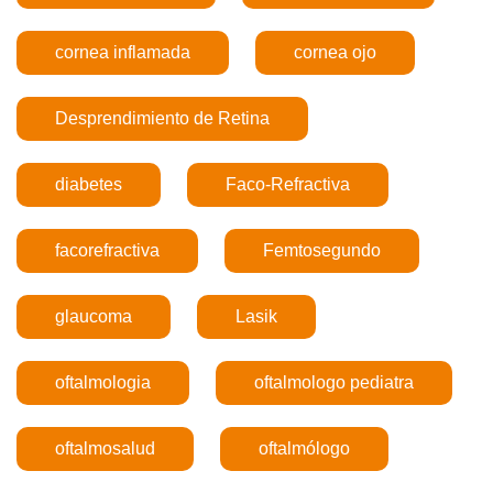
cornea inflamada
cornea ojo
Desprendimiento de Retina
diabetes
Faco-Refractiva
facorefractiva
Femtosegundo
glaucoma
Lasik
oftalmologia
oftalmologo pediatra
oftalmosalud
oftalmólogo