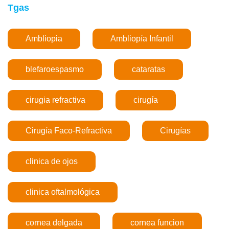
Tgas
Ambliopia
Ambliopía Infantil
blefaroespasmo
cataratas
cirugia refractiva
cirugía
Cirugía Faco-Refractiva
Cirugías
clinica de ojos
clinica oftalmológica
cornea delgada
cornea funcion