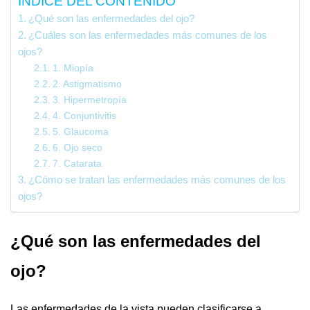
INDICE DEL CONTENIDO
¿Qué son las enfermedades del ojo?
¿Cuáles son las enfermedades más comunes de los
ojos?
1. Miopía
2. Astigmatismo
3. Hipermetropía
4. Conjuntivitis
5. Glaucoma
6. Ojo seco
7. Catarata
¿Cómo se tratan las enfermedades más comunes de los
ojos?
¿Qué son las enfermedades del
ojo?
Las enfermedades de la vista pueden clasificarse a