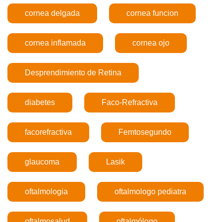
cornea delgada
cornea funcion
cornea inflamada
cornea ojo
Desprendimiento de Retina
diabetes
Faco-Refractiva
facorefractiva
Femtosegundo
glaucoma
Lasik
oftalmologia
oftalmologo pediatra
oftalmosalud
oftalmólogo