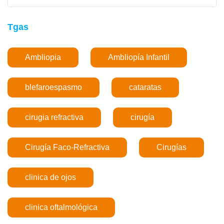
Tgas
Ambliopia
Ambliopía Infantil
blefaroespasmo
cataratas
cirugia refractiva
cirugía
Cirugía Faco-Refractiva
Cirugías
clinica de ojos
clinica oftalmológica