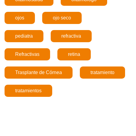
ojos
ojo seco
pediatra
refractiva
Refractivas
retina
Trasplante de Córnea
tratamiento
tratamientos