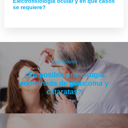
Electrofisiología ocular y en qué casos
se requiere?
Post Anterior
¿Es posible una cirugía
combinada de glaucoma y
cataratas?