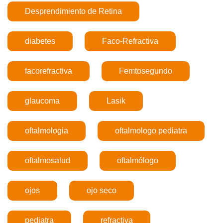
Desprendimiento de Retina
diabetes
Faco-Refractiva
facorefractiva
Femtosegundo
glaucoma
Lasik
oftalmologia
oftalmologo pediatra
oftalmosalud
oftalmólogo
ojos
ojo seco
pediatra
refractiva