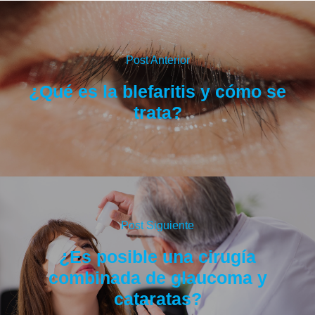
Post Anterior
¿Qué es la blefaritis y cómo se
trata?
Post Siguiente
¿Es posible una cirugía
combinada de glaucoma y
cataratas?