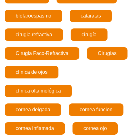
blefaroespasmo
cataratas
cirugia refractiva
cirugía
Cirugía Faco-Refractiva
Cirugías
clinica de ojos
clinica oftalmológica
cornea delgada
cornea funcion
cornea inflamada
cornea ojo