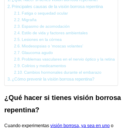
Principales causas de la visión borrosa repentina
Fatiga o sequedad ocular
Migraña
Espasmo de acomodación
Estilo de vida y factores ambientales
Lesiones en la córnea
Miodesopsias o ‘moscas volantes’
Glaucoma agudo
Problemas vasculares en el nervio óptico y la retina
Colirios y medicamentos
Cambios hormonales durante el embarazo
¿Cómo prevenir la visión borrosa repentina?
¿Qué hacer si tienes visión borrosa
repentina?
Cuando experimentas
visión borrosa, ya sea en uno
o