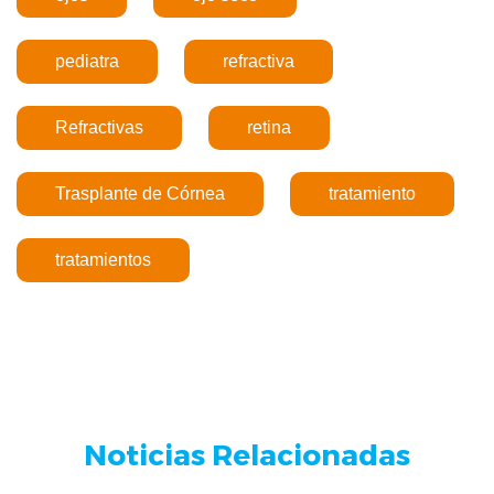
pediatra
refractiva
Refractivas
retina
Trasplante de Córnea
tratamiento
tratamientos
Noticias Relacionadas