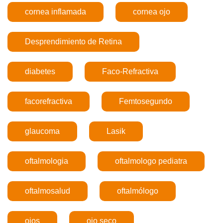
cornea inflamada
cornea ojo
Desprendimiento de Retina
diabetes
Faco-Refractiva
facorefractiva
Femtosegundo
glaucoma
Lasik
oftalmologia
oftalmologo pediatra
oftalmosalud
oftalmólogo
ojos
ojo seco