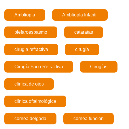
Ambliopia
Ambliopía Infantil
blefaroespasmo
cataratas
cirugia refractiva
cirugía
Cirugía Faco-Refractiva
Cirugías
clinica de ojos
clinica oftalmológica
cornea delgada
cornea funcion